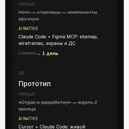
РАНЬШЕ
Hero → страницы → компоненты
вручную
AI NATIVE
Claude Code + Figma MCP: sitemap,
wireframes, экраны и ДС
→
1 день
1 неделя
05
Прототип
РАНЬШЕ
«Отдал в разработку» → ждать 2
месяца
AI NATIVE
Cursor + Claude Code: живой