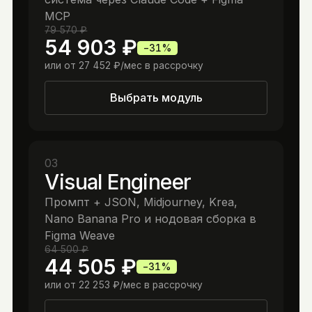
MCP
79 570 ₽
54 903 ₽
−
31
%
или от
27 452 ₽
/мес в рассрочку
Выбрать модуль
03
Visual Engineer
Промпт + JSON, Midjourney, Krea,
Nano Banana Pro и нодовая сборка в
Figma Weave
64 500 ₽
44 505 ₽
−
31
%
или от
22 253 ₽
/мес в рассрочку