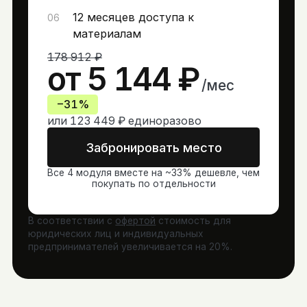
12 месяцев доступа к
06
материалам
178 912 ₽
от
5 144 ₽
/мес
−31%
или
123 449 ₽
единоразово
Забронировать место
Все 4 модуля вместе на ~33% дешевле, чем
покупать по отдельности
В соответствии с
офертой
стоимость для
юридических лиц и индивидуальных
предпринимателей увеличивается на 20%.