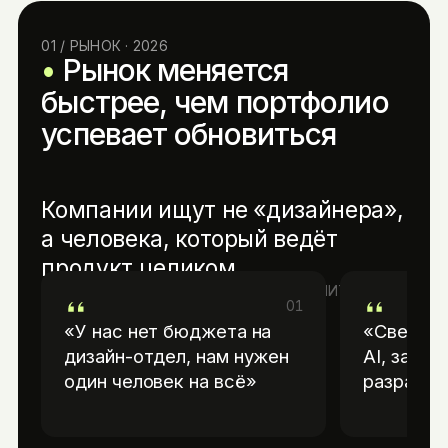
01 / РЫНОК · 2026
Рынок меняется
быстрее, чем портфолио
успевает обновиться
Компании ищут не «дизайнера»,
а человека, который ведёт
продукт целиком
↓ ЦИТАТЫ, КОТОРЫЕ ДИЗАЙНЕР СЛЫШИТ В 2026
01
«У нас нет бюджета на
«Сверста
дизайн-отдел, нам нужен
AI, зачем
один человек на всё»
разработ