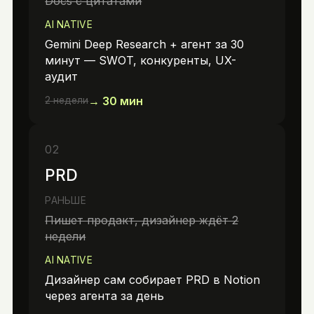
Docs с цитатами
AI NATIVE
Gemini Deep Research + агент за 30
минут — SWOT, конкуренты, UX-
аудит
→
30 мин
2 недели
02
PRD
РАНЬШЕ
Пишет продакт, дизайнер ждёт 2
недели
AI NATIVE
Дизайнер сам собирает PRD в Notion
через агента за день