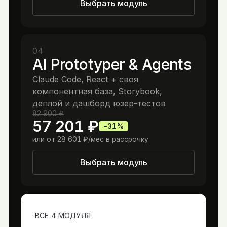
Выбрать модуль
04
AI Prototyper & Agents
Claude Code, React + своя
компонентная база, Storybook,
деплой и дашборд юзер-тестов
82 900 ₽
57 201 ₽
−
31
%
или от
28 601 ₽
/мес в рассрочку
Выбрать модуль
ВСЕ 4 МОДУЛЯ