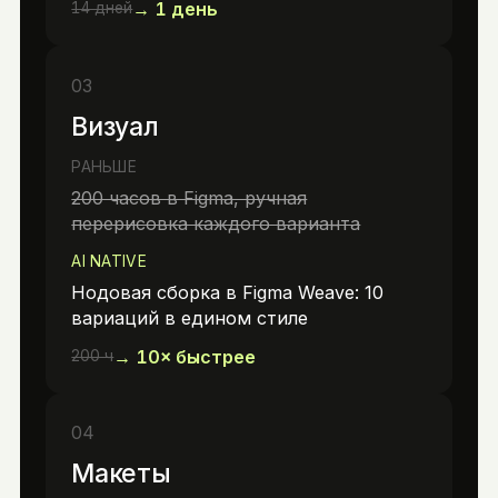
→
1 день
14 дней
03
Визуал
РАНЬШЕ
200 часов в Figma, ручная
перерисовка каждого варианта
AI NATIVE
Нодовая сборка в Figma Weave: 10
вариаций в едином стиле
→
10× быстрее
200 ч
04
Макеты