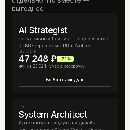
отдельно. Но вместе —
выгоднее
01
AI Strategist
Рекурсивный брифинг, Deep Research,
JTBD-персоны и PRD в Notion
68 475 ₽
47 248 ₽
−
31
%
или от
23 624 ₽
/мес в рассрочку
Выбрать модуль
02
System Architect
Архитектура продукта и дизайн-
система через Claude Code + Figma