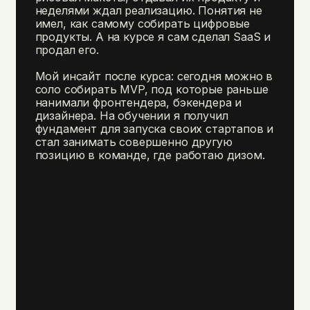
Dribbble с видео живого
неделями ждал реализацию. Понятия не
приложения.
имел, как самому собирать цифровые
продукты. А на курсе я сам сделал SaaS и
продал его.
СТЕК
Мой инсайт после курса: сегодня можно в
соло собирать MVP, под которые раньше
Claude Code
React
Next.js
нанимали фронтендера, бэкендера и
Storybook
GitHub
Vercel
дизайнера. На обучении я получил
Netlify
Cloudflare
Свой VPS
фундамент для запуска своих стартапов и
стал занимать совершенно другую
позицию в команде, где работаю дизом.
ВЗЯТЬ ТОЛЬКО ЭТОТ МОДУЛЬ
57 201 ₽
или возьми все 4 модуля за
123 449 ₽