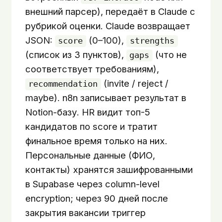
внешний парсер), передаёт в Claude с
рубрикой оценки. Claude возвращает
JSON:
(0–100),
score
strengths
(список из 3 пунктов),
(что не
gaps
соответствует требованиям),
(invite / reject /
recommendation
maybe). n8n записывает результат в
Notion-базу. HR видит топ-5
кандидатов по score и тратит
финальное время только на них.
Персональные данные (ФИО,
контакты) хранятся зашифрованными
в Supabase через column-level
encryption; через 90 дней после
закрытия вакансии триггер