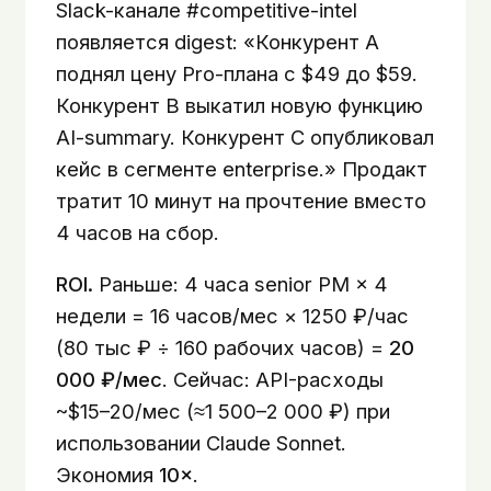
Slack-канале #competitive-intel
появляется digest: «Конкурент A
поднял цену Pro-плана с $49 до $59.
Конкурент B выкатил новую функцию
AI-summary. Конкурент C опубликовал
кейс в сегменте enterprise.» Продакт
тратит 10 минут на прочтение вместо
4 часов на сбор.
ROI.
Раньше: 4 часа senior PM × 4
недели = 16 часов/мес × 1250 ₽/час
(80 тыс ₽ ÷ 160 рабочих часов) =
20
000 ₽/мес
. Сейчас: API-расходы
~$15–20/мес (≈1 500–2 000 ₽) при
использовании Claude Sonnet.
Экономия
10×
.