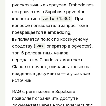
русскоязычных корпусах. Embeddings
сохраняются в Supabase pgvector —
колонка типа
. При
vector(1536)
вопросе пользователя запрос тоже
превращается в embedding,
выполняется поиск по косинусному
сходству (
оператор в pgvector),
<=>
топ-5 релевантных чанков
передаются Claude как контекст.
Claude отвечает, опираясь только на
найденные документы — и указывает
источник.
RAG с permissions в Supabase
позволяет ограничить доступ к
документам через Row Level Security: