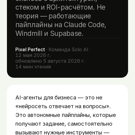
стеком и ROI-расчётом. Не
теория — работающие
пайплайны на Claude Code,
Windmill и Supabase.
Pixel Perfect
·
Команда Solo AI
·
12 мая 2026 г.
·
обновлено
5 августа 2026 г.
·
14
мин чтения
AI-агенты для бизнеса — это не
«нейросеть отвечает на вопросы».
Это автономные пайплайны, которые
получают задание, самостоятельно
вызывают нужные инструменты —