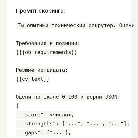
Промпт скоринга:
Ты опытный технический рекрутер. Оцени 
Требования к позиции:

{{job_requirements}}

Резюме кандидата:

{{cv_text}}

Оцени по шкале 0–100 и верни JSON:

{

  "score": <число>,

  "strengths": ["...", "...", "..."],

  "gaps": ["..."],
