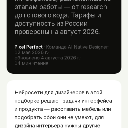
этапам работы — от research
до готового кода. Тарифы и
доступность из России
проверены на август 2026.
Pixel Perfect
·
Команда AI Native Designer
·
12 мая 2026 г.
·
обновлено
4 августа 2026 г.
·
14
мин чтения
Нейросети для дизайнеров в этой
подборке решают задачи интерфейса
и продукта — расставить мебель или
подобрать обои они не умеют, для
дизайна интерьера нужны другие