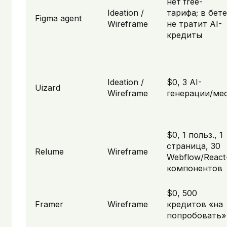
нет free-
Ideation /
тарифа; в бете
Figma agent
Wireframe
не тратит AI-
кредиты
Ideation /
$0, 3 AI-
Uizard
Wireframe
генерации/ме
$0, 1 польз., 1
страница, 30
Relume
Wireframe
Webflow/React
компонентов
$0, 500
Framer
Wireframe
кредитов «на
попробовать»