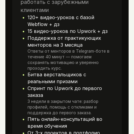
Конвертеры
работать с зарубежными
Интеграции
клиентами
Spline
120+ видео-уроков c базой
ОБЪЁМ
Webflow + дз
7 часов учебного материала
·
77
15 видео-уроков по Upwork + дз
часов практики
Поддержка от практикующих
ОБЪЁМ
менторов на 3 месяца
39 часов учебного материала
·
Ответы от менторов в Telegram-боте в
ВХОДИТ В ТАРИФ
156 часов практики
течение 40 минут — помогаем
сохранять мотивацию и уверенно
Webflow Basic
С нуля до PRO
проходить курс.
ВХОДИТ В ТАРИФ
Битва верстальщиков с
реальными призами
С нуля до PRO
Спринт по Upwork до первого
заказа
3 недели в закрытом чате: разбор
профилей, помощь с откликами и
поддержка до первого заказа.
Пять онлайн-консультаций во
время обучения
От 3-х проектов в портфолио