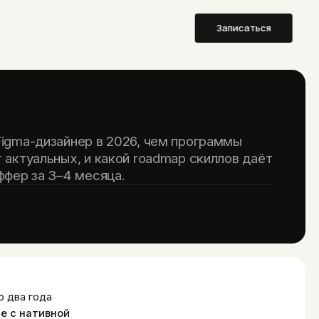
Записаться
igma-дизайнер в 2026, чем программы
 актуальных, и какой roadmap скиллов даёт
ффер за 3–4 месяца.
о два года
de с нативной