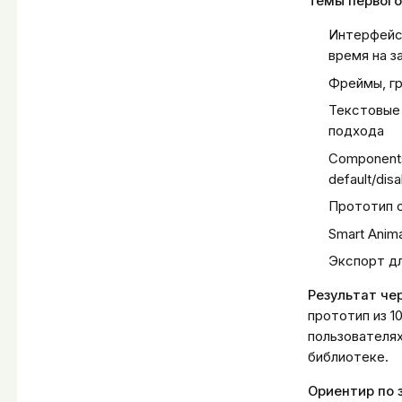
Темы первого
Интерфейс 
время на з
Фреймы, гр
Текстовые 
подхода
Components
default/dis
Прототип с 
Smart Anim
Экспорт дл
Результат че
прототип из 1
пользователях
библиотеке.
Ориентир по 