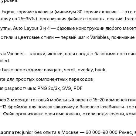
 уровня:
Figma, горячие клавиши (минимум 30 горячих клавиш — это
адачу на 25–35%), организация файла: страницы, секции, fram
уппы, Auto Layout 3 и 4 — базовые конструкции любого маке
стили и цветовые стили — первый шаг к Variables, понимани
 и Variants — кнопки, иконки, поля ввода с базовыми состоя
abled
basic переходами: navigate, scroll, overlay, back
ate для простых компонентных переходов
я разработчика: PNG 2x/3x, SVG, PDF
рез 3 месяца:
готовый мобильный экран с 15–20 компонентам
0–12 фреймов для показа заказчику и базового юзабилити-тест
. Файл организован: слои именованы, стили подключены, ком
зарплате:
junior без опыта в Москве — 60 000–90 000 ₽/мес, 