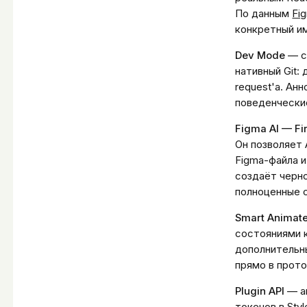
По данным
Fi
конкретный им
Dev Mode
— с
нативный Git: 
request'а. Ан
поведенческие
Figma AI — Fi
Он позволяет 
Figma-файла и
создаёт черно
полноценные 
Smart Animate
состояниями к
дополнительны
прямо в прото
Plugin API
— ав
токенов в Styl