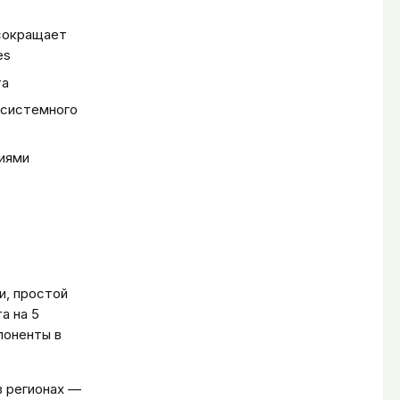
 сокращает
es
та
е системного
ниями
и, простой
а на 5
поненты в
в регионах —