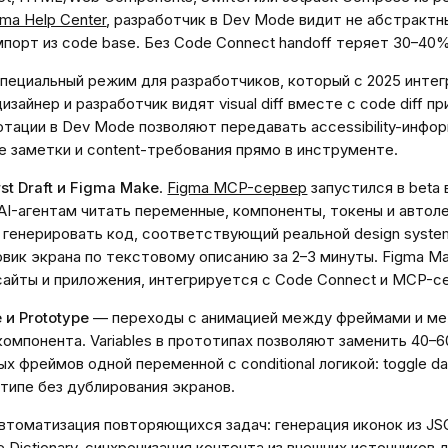
gma Help Center
, разработчик в Dev Mode видит не абстрактн
порт из code base. Без Code Connect handoff теряет 30–40
пециальный режим для разработчиков, который с 2025 интег
дизайнер и разработчик видят visual diff вместе с code diff пр
нотации в Dev Mode позволяют передавать accessibility-инфо
 заметки и content-требования прямо в инструменте.
rst Draft и Figma Make
.
Figma MCP-сервер
запустился в beta 
AI-агентам читать переменные, компоненты, токены и автоле
 генерировать код, соответствующий реальной design system. 
вик экрана по текстовому описанию за 2–3 минуты. Figma M
сайты и приложения, интегрируется с Code Connect и MCP-с
 и Prototype
— переходы с анимацией между фреймами и м
омпонента. Variables в прототипах позволяют заменить 40–6
х фреймов одной переменной с conditional логикой: toggle dar
типе без дублирования экранов.
томатизация повторяющихся задач: генерация иконок из JS
e Dictionary, синхронизация контента из внешних источников д