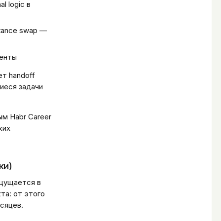
l logic в
stance swap —
ненты
т handoff
щиеся задачи
ым Habr Career
ких
ки)
ощущается в
та: от этого
есяцев.