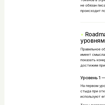
не обязан пис
происходит п
Roadma
уровням
Правильное об
имеет смысла 
показать конк
достижим при
Уровень 1 —
На первом уро
стыда при отк
используют ег