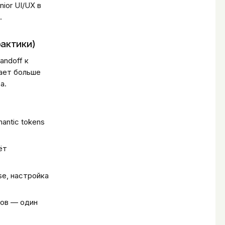
nior UI/UX в
.
рактики)
andoff к
нает больше
а.
antic tokens
ёт
se, настройка
мов — один