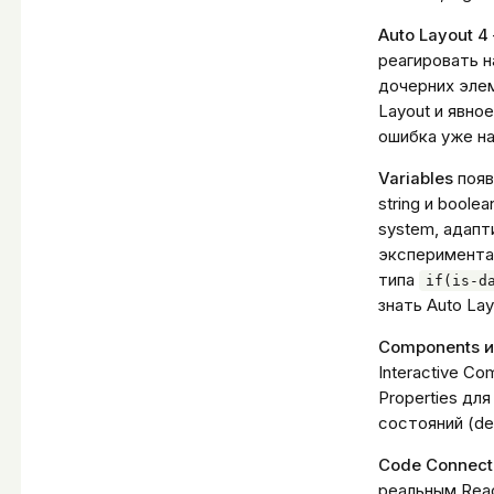
Auto Layout 4
реагировать н
дочерних элем
Layout и явно
ошибка уже н
Variables
появ
string и boole
system, адапт
экспериментал
типа
if(is-d
знать Auto Lay
Components и
Interactive C
Properties дл
состояний (def
Code Connect
реальным Reac