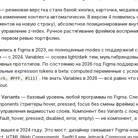
— резиновая вёрстка стала базой: кнопка, карточка, модалк
а изменение контента автоматически. В версии 4 появились 
ентов на новую строку), абсолютное позиционирование вну
е управление z-index. Ручное растягивание фреймов восприн
а первом ревью портфолио.
ились в Figma в 2023, но полноценные modes с поддержкой co
an — с 2024. Variables — основа light/dark тем, мультибрендов
ивных прототипов. По состоянию на 2026 год Figma поддер
ьные expression tokens в beta: computed переменные с усло
. Не знать Variables в 2026 — всё равно что 
ark, #FFF, #111)
out.
 Variants
— базовый уровень любой программы по Figma. Сл
omponents (триггеры hover, pressed, focus без смены фрейма)
я управления видимостью слоёв. Компонент без Variants с по
ault, hover, pressed, disabled, error, empty) — не компонент, а
вышел в 2024 году. Это мост: дизайнер связывает Figma-ко
t, HTML/Web Components, SwiftUI или Jetpack Compose из р