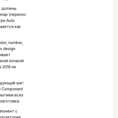
а должны
wrap (перенос
три Auto
имается как
lor, number,
ых design
живает
вной логикой
в 2019 не
едующий шаг:
 и Component
крытием всех
 заготовка.
мпонент с
епозитория.