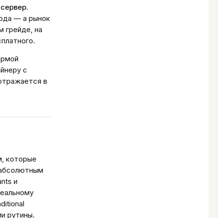
-сервер.
года — а рынок
м грейде, на
сплатного.
ормой
айнеру с
 отражается в
м, которые
и абсолютным
nts и
реальному
itional
ии рутины.