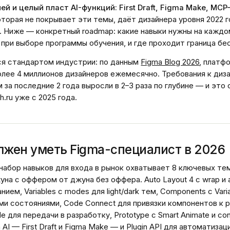
ей и целый пласт AI-функций: First Draft, Figma Make, MCP
торая не покрывает эти темы, даёт дизайнера уровня 2022 
. Ниже — конкретный roadmap: какие навыки нужны на каждо
при выборе программы обучения, и где проходит граница бе
ся стандартом индустрии: по данным
Figma Blog 2026
, платф
лее 4 миллионов дизайнеров ежемесячно. Требования к диз
 за последние 2 года выросли в 2–3 раза по глубине — и это
h.ru уже с 2025 года.
лжен уметь Figma-специалист в 2026
набор навыков для входа в рынок охватывает 8 ключевых те
на с оффером от джуна без оффера. Auto Layout 4 с wrap 
ием, Variables с modes для light/dark тем, Components с Varia
ми состояниями, Code Connect для привязки компонентов к 
 для передачи в разработку, Prototype с Smart Animate и cond
 AI — First Draft и Figma Make — и Plugin API для автоматизац