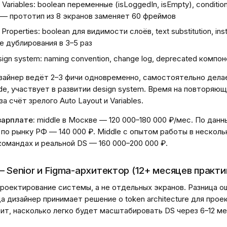
 Variables: boolean переменные (isLoggedIn, isEmpty), conditiona
— прототип из 8 экранов заменяет 60 фреймов
roperties: boolean для видимости слоёв, text substitution, in
 дублирования в 3–5 раз
sign system: naming convention, change log, deprecated компо
зайнер ведёт 2–3 фичи одновременно, самостоятельно делае
e, участвует в развитии design system. Время на повторяю
 счёт зрелого Auto Layout и Variables.
зарплате:
middle в Москве — 120 000–180 000 ₽/мес. По данн
 по рынку РФ — 140 000 ₽. Middle с опытом работы в несколь
омандах и реальной DS — 160 000–200 000 ₽.
— Senior и Figma-архитектор (12+ месяцев практи
проектирование системы, а не отдельных экранов. Разница 
а дизайнер принимает решение о token architecture для проек
ит, насколько легко будет масштабировать DS через 6–12 м