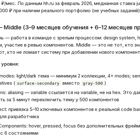
 ₽/мес. По данным hh.ru за февраль 2026, медианная ставка ju
000 ₽ при наличии реального портфолио (не учебных заданий)
— Middle (3–9 месяцев обучения + 6–12 месяцев п
ь — работа в команде с зрелым процессом: design system, h
, участие в ревью компонентов. Middle — это не тот, кто з
тот, кто не ломает систему при добавлении нового компонент
 уровня:
 modes: light/dark тема — минимум 2 коллекции, 4+ modes; sem
itives (
вместо
)
surface-secondary
gray-500
ns: aliasing — variable ссылается на variable, не на hex. Это да
ь за 5 минут переключить тему у 500 компонентов
ct: привязка 5–10 ключевых компонентов к реальной code ba
для разработчика
e Components: hover, pressed, focus без дополнительных фрей
с 6 состояниями