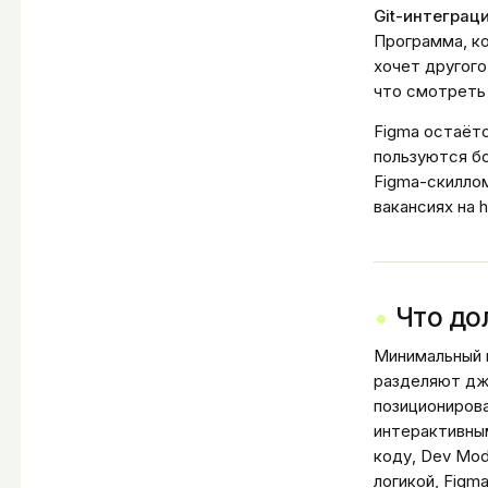
Git-интеграци
Программа, ко
хочет другого
что смотреть 
Figma остаёт
пользуются бо
Figma-скиллом
вакансиях на h
Что до
Минимальный 
разделяют джу
позиционирован
интерактивны
коду, Dev Mode
логикой, Figma