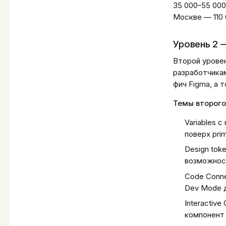
35 000–55 000
Москве — 110 
Уровень 2 
Второй уровен
разработчикам
фич Figma, а 
Темы второго
Variables с
поверх prim
Design toke
возможност
Code Conne
Dev Mode 
Interactiv
компонент 