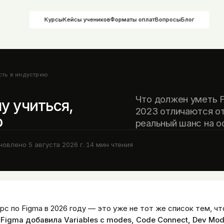
Курсы
Кейсы учеников
Форматы оплат
Вопросы
Блог
сть в индустрию
Что должен уметь F
му учиться,
2023 отличаются от
ю
реальный шанс на о
новлено
5 августа 2026 г.
·
14
мин чтения
рс по Figma в 2026 году — это уже не тот же список тем, чт
 Figma добавила Variables с modes, Code Connect, Dev Mo