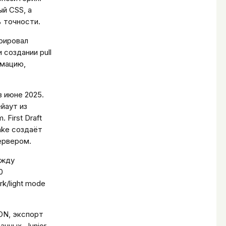
ый CSS, а
% точности.
рировал
и создании pull
рмацию,
в июне 2025.
йаут из
First Draft
ake создаёт
ервером.
ежду
0
k/light mode
ON, экспорт
анных. Junior