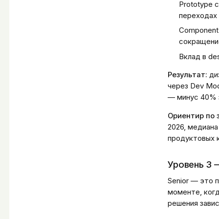
Prototype с
переходах 
Component P
сокращение
Вклад в de
Результат:
ди
через Dev Mod
— минус 40% за
Ориентир по 
2026, медиана
продуктовых к
Уровень 3 
Senior — это 
моменте, когд
решения завис