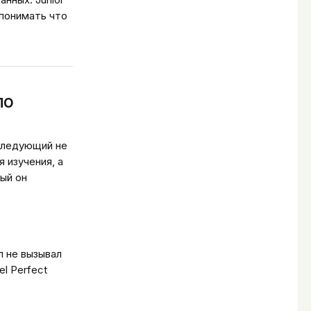
 понимать что
по
 следующий не
 изучения, а
рый он
л не вызывал
l Perfect