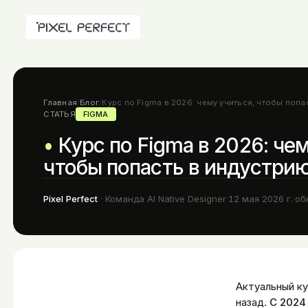
Главная
/
Блог
/
Курс по Figma в 2026: чему учиться, чтобы попа
СТАТЬЯ
FIGMA
Курс по Figma в 2026: че
чтобы попасть в индустри
Pixel Perfect
·
Команда AI Native Designer
·
12 мая 2026 г.
·
об
Актуальный ку
назад.
С 2024