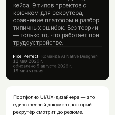
кейса, 9 типов проектов с
крючком для рекрутёра,
сравнение платформ и разбор
типичных ошибок. Без теории
— только то, что работает при
трудоустройстве.
Pixel Perfect
·
Команда AI Native Designer
·
12 мая 2026 г.
·
обновлено
5 августа 2026 г.
·
15
мин чтения
Портфолио UI/UX-дизайнера — это
единственный документ, который
рекрутёр смотрит до резюме.