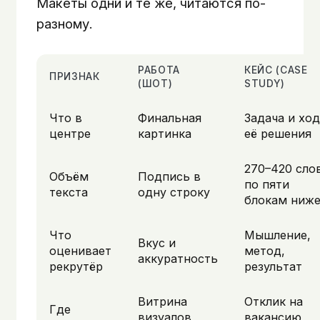
Макеты одни и те же, читаются по-
разному.
РАБОТА
КЕЙС (CASE
ПРИЗНАК
(ШОТ)
STUDY)
Что в
Финальная
Задача и ход
центре
картинка
её решения
270–420 сло
Объём
Подпись в
по пяти
текста
одну строку
блокам ниж
Что
Мышление,
Вкус и
оценивает
метод,
аккуратность
рекрутёр
результат
Витрина
Отклик на
Где
визуалов,
вакансию,