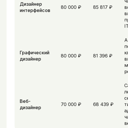
ч
Дизайнер
80 000 ₽
85 817 ₽
в
интерфейсов
в
п
I
А
п
Графический
к
80 000 ₽
81 396 ₽
дизайнер
в
м
р
С
л
с
Веб-
70 000 ₽
68 439 ₽
т
дизайнер
а
ч
в