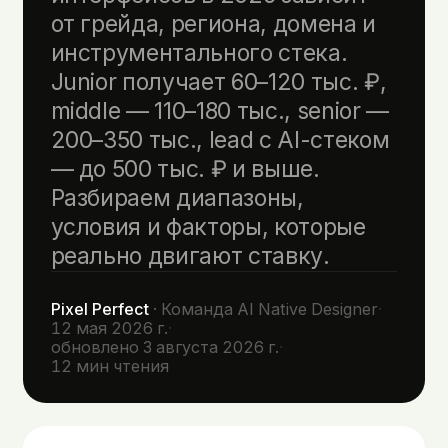
от грейда, региона, домена и
инструментального стека.
Junior получает 60–120 тыс. ₽,
middle — 110–180 тыс., senior —
200–350 тыс., lead с AI-стеком
— до 500 тыс. ₽ и выше.
Разбираем диапазоны,
условия и факторы, которые
реально двигают ставку.
Pixel Perfect
·
Команда AI Native Designer
·
12 мая 2026 г.
·
обновлено
3 августа 2026 г.
·
12
мин чтения