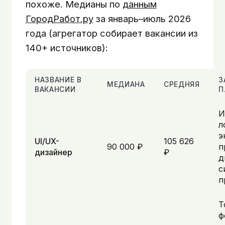
похоже. Медианы по
данным
ГородРабот.ру
за январь–июль 2026
года (агрегатор собирает вакансии из
140+ источников):
НАЗВАНИЕ В
З
МЕДИАНА
СРЕДНЯЯ
ВАКАНСИИ
П
И
л
э
UI/UX-
105 626
90 000 ₽
п
дизайнер
₽
д
с
п
Т
ф