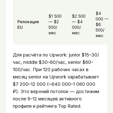
$4
$1 500
$2 500
000 —
Релокация
— $2
— $4
$6
EU
500/
000/
500/
мес
мес
мес
Для расчёта по Upwork: junior $15–30/
час, middle $30–60/час, senior $60–
100/час. При 120 рабочих часах в
месяц senior на Upwork зарабатывает
$7 200–12 000 (~640 000–1 060 000
₽). Это верхний потолок — достижим
после 6–12 месяцев активного
профиля и рейтинга Top Rated.